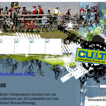
Mixnitz/Pernegg 9. Juli
egg
Newsletter:
ichen Temperaturen machten sich am
 Radlerinnen aus 18 Gemeinden auf zum
POWERED BY
hrtziel Mixnitz/Pernegg.