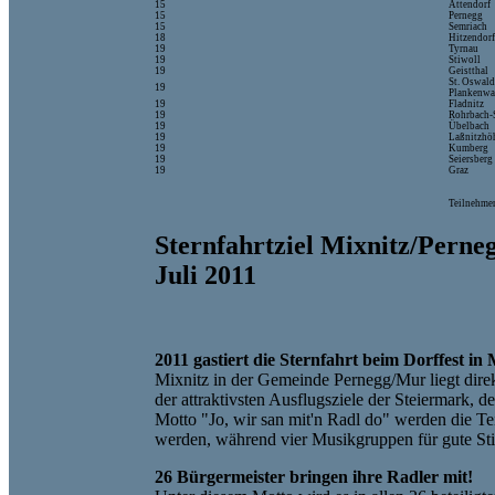
15
Attendorf
15
Pernegg
15
Semriach
18
Hitzendor
19
Tyrnau
19
Stiwoll
19
Geistthal
St. Oswald
19
Plankenwa
19
Fladnitz
19
Rohrbach-
19
Übelbach
19
Laßnitzhö
19
Kumberg
19
Seiersberg
19
Graz
Teilnehme
Sternfahrtziel Mixnitz/Perneg
Juli 2011
2011 gastiert die Sternfahrt beim Dorffest in
Mixnitz in der Gemeinde Pernegg/Mur liegt dire
der attraktivsten Ausflugsziele der Steiermark,
Motto "Jo, wir san mit'n Radl do" werden die T
werden, während vier Musikgruppen für gute S
26 Bürgermeister bringen ihre Radler mit!