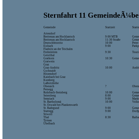
Sternfahrt 11 GemeindeÃ¼be
Gemeinde
Startzeit
Start
Attendorf
Breitenau am Hochlantsch
9:00 MTB
Gemei
Breitenau am Hochlantsch
11:30 Straße
Gemei
Deutschfeistritz
10:00
Peter
Eisbach
9:00
Parkp
Fladnitz an der Teichalm
Frohnleiten
9:30
Tour
Geistthal
Gratkorn
10:30
Geme
Gratwein
Graz
Graz-Andritz
10:00
Andri
Gschnaidt
Hitzendorf
Kainbach bei Graz
Kumberg
Laßnitzhöhe
Oberaich
?
Ober
Pernegg
Rohrbach-Steinberg
10:00
Geme
Seiersberg
8:00
Geme
Semriach
9:00
Markt
St. Bartholomä
10:00
Volks
St. Oswald bei Plankenwarth
St. Radegund
9:00
Geme
Stattegg
9:00
Dorfp
Stiwoll
Thal
8:30
Raiba
Tyrnau
Übelbach