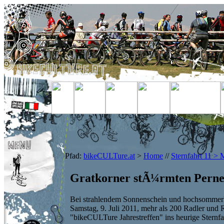
Pfad:
bikeCULTure.at
>
Home
//
Sternfahrt 11 > 
Gratkorner stÃ¼rmten Pern
Bei strahlendem Sonnenschein und hochsommerl
Samstag, 9. Juli 2011, mehr als 200 Radler und
"bikeCULTure Jahrestreffen" ins heurige Sternfa