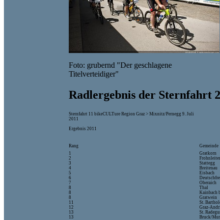
Foto: grubernd "Der geschlagene
Titelverteidiger"
Radlergebnis der Sternfahrt 
Sternfahrt 11 bikeCULTure Region Graz > Mixnitz/Pernegg 9. Juli
2011
Ergebnis 2011
Rang
Gemeinde
1
Gratkorn
2
Frohnleit
3
Stattegg
4
Breitenau
5
Eisbach
6
Deutschfre
7
Oberaich
8
Thal
8
Kainbach 
8
Gratwein
11
St. Barth
12
Graz-Andr
13
St. Radeg
13
Bruck/Mu