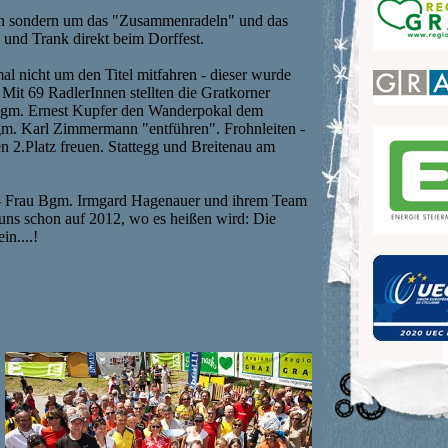
en sondern um das "Zusammenradeln" und das
 und Trank direkt beim Dorffest.
l nicht um den Titel mitfahren - dieser wurde
Mit 69 RadlerInnen stellten die Gratkorner
e Bgm. Ernest Kupfer den Wanderpokal dem
gm. Karl Zimmermann "entführen". Frohnleiten -
en 2.Platz freuen. Stattegg und Breitenau am
t - Frau Bgm. Irmgard Hagenauer und ihrem Team
 uns schon auf 2012, wo es heißen wird: Die
n....!