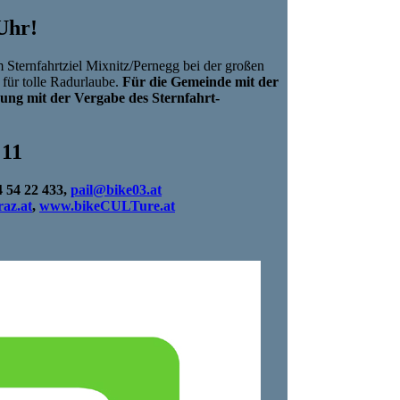
Uhr!
m Sternfahrtziel Mixnitz/Pernegg bei der großen
für tolle Radurlaube.
Für die Gemeinde mit der
rung mit der Vergabe des Sternfahrt-
 11
4 54 22 433,
pail@bike03.at
az.at
,
www.bikeCULTure.at