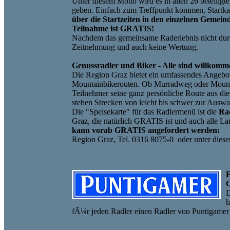
Unter diesem Motto wird es in allen 26 beteiligt
geben. Einfach zum Treffpunkt kommen, Startkar
über die Startzeiten in den einzelnen Gemein
Teilnahme ist GRATIS!
Nachdem das gemeinsame Raderlebnis nicht durch
Zeitnehmung und auch keine Wertung.
Genussradler und Biker - Alle sind willkomm
Die Region Graz bietet ein umfassendes Angebo
Mountainbikerouten. Ob Murradweg oder Mountai
Teilnehmer seine ganz persönliche Route aus d
stehen Strecken von leicht bis schwer zur Auswa
Die "Speisekarte" für das Radlermenü ist die
Ra
Graz, die natürlich GRATIS ist und auch alle L
kann vorab GRATIS angefordert werden:
Region Graz, Tel. 0316 8075-0 oder unter dies
F
D
h
fÃ¼r jeden Radler einen Radler von Puntigame