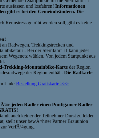
en Gemeinden Startpunkte für die Sternfahrt 11
te ausfassen und losfahren!
Informationen
den gibt es bei den Gemeindeämtern. Die
 Rennstress getrübt werden soll, gibt es keine
en!
t an Radwegen, Trekkingstrecken und
nbiketour - Bei der Sternfahrt 11 kann jeder
iesem Wegenetz wählen. Von jedem Startpunkt aus
hl.
d-Trekking-Mountainbike-Karte
der Region
andesradwege der Region enthält.
Die Radkarte
em Link:
Bestellung Gratiskarte >>>
Ã¼r jeden Radler einen Puntigamer Radler
GRATIS!
amit auch keiner der Teilnehmer Durst zu leiden
at, stellt unser bewÃ¤hrter Partner Brauunion
r zur VerfÃ¼gung.