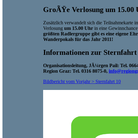
GroÃŸe Verlosung um 15.00 
Zusätzlich verwandelt sich die Teilnahmekarte i
Verlosung
um 15.00 Uhr
in eine Gewinnchance 
größten Radlergruppe gibt es eine eigene Eh
Wanderpokals für das Jahr 2011!
Informationen zur Sternfahrt
Organisationsleitung, JÃ¼rgen Pail: Tel. 066
Region Graz: Tel. 0316 8075-0,
info@regiongr
Bildbericht vom Vorjahr > Sternfahrt 10