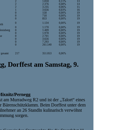
2
1.818
0,11%
13
2
2.376
0,08%
14
2
3.235
0,06%
15
f
1
3.656
0,03%
16
0
158
0,00%
19
0
718
0,00%
19
0
853
0,00%
19
0
1.134
0,00%
19
rth
0
1.170
0,00%
19
Steinberg
0
1.409
0,00%
19
0
1.978
0,00%
19
he
0
2.701
0,00%
19
0
3.656
0,00%
19
0
7.293
0,00%
19
0
261.540
0,00%
19
r gesamt
217
351.053
0,06%
g, Dorffest am Samstag, 9.
 Mixnitz/Pernegg
kt am Murradweg R2 und ist der „Talort“ eines
 der Bärenschützklamm. Beim Dorffest unter dem
eilnehmer an 26 Standln kulinarisch verwöhnt
timmung sorgen.