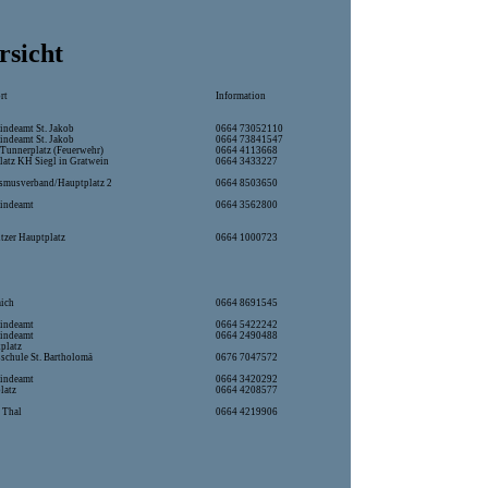
rsicht
ort
Information
ndeamt St. Jakob
0664 73052110
ndeamt St. Jakob
0664 73841547
-Tunnerplatz (Feuerwehr)
0664 4113668
latz KH Siegl in Gratwein
0664 3433227
ismusverband/Hauptplatz 2
0664 8503650
indeamt
0664 3562800
tzer Hauptplatz
0664 1000723
aich
0664 8691545
indeamt
0664 5422242
indeamt
0664 2490488
platz
schule St. Bartholomä
0676 7047572
indeamt
0664 3420292
latz
0664 4208577
 Thal
0664 4219906