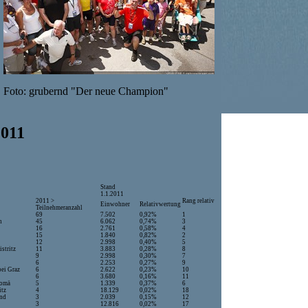
Foto: grubernd "Der neue Champion"
2011
Stand
1.1.2011
2011 >
Rang relativ
Einwohner
Relativwertung
Teilnehmeranzahl
69
7.502
0,92%
1
en
45
6.062
0,74%
3
16
2.761
0,58%
4
15
1.840
0,82%
2
12
2.998
0,40%
5
istritz
11
3.883
0,28%
8
9
2.998
0,30%
7
6
2.253
0,27%
9
bei Graz
6
2.622
0,23%
10
6
3.680
0,16%
11
olomä
5
1.339
0,37%
6
itz
4
18.129
0,02%
18
und
3
2.039
0,15%
12
r
3
12.816
0,02%
17