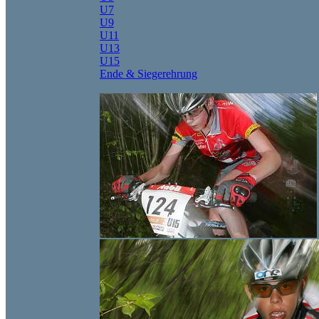
U7
U9
U11
U13
U15
Ende & Siegerehrung