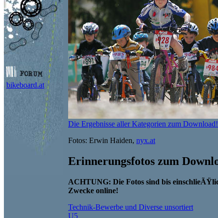
bikeboard.at
Die Ergebnisse aller Kategorien zum Download!
Fotos: Erwin Haiden,
nyx.at
Erinnerungsfotos zum Downl
ACHTUNG: Die Fotos sind bis einschlieÃŸlic
Zwecke online!
Technik-Bewerbe und Diverse unsortiert
U5