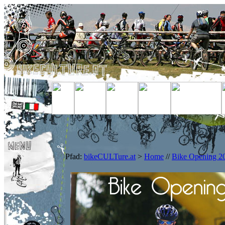
Pfad:
bikeCULTure.at
>
Home
//
Bike Opening 2